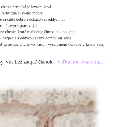
 charakteristická je levanduľová.
farby žlté či svetlo modré.
sa cítite dobre a dokážete si oddýchnuť
o namáhavých pracovných dní.
ne cítenie, ktoré rozhoduje čím sa obklopujete,
ov bezpečia a oddychu zvaný domov zariadite.
ať príjemné chvíle vo vašom vysnívanom domove v kruhu vašej
y Vás tiež zaujať článok :
Veľká noc sviatok jari