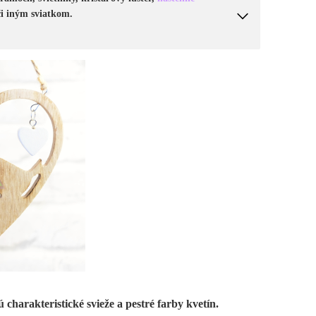
či iným sviatkom.
ú charakteristické svieže a pestré farby kvetín.