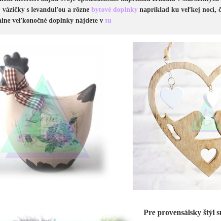
, vázičky s levanduľou a rôzne
bytové doplnky
napríklad ku veľkej noci, 
álne veľkonočné doplnky nájdete v
tu
Pre provensálsky štýl s