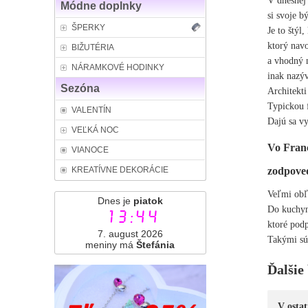
V dnešnej
Módne doplnky
si svoje b
ŠPERKY
Je to štýl
ktorý nav
BIŽUTÉRIA
a vhodný 
NÁRAMKOVÉ HODINKY
inak nazý
Sezóna
Architekti
Typickou f
VALENTÍN
Dajú sa vy
VEĽKÁ NOC
Vo Franc
VIANOCE
zodpov
KREATÍVNE DEKORÁCIE
Veľmi obľ
Dnes je
piatok
Do kuchyn
13:44
ktoré podp
7. august 2026
Takými sú
meniny má
Štefánia
Ďalšie
V ostat