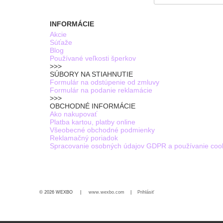
INFORMÁCIE
Akcie
Súťaže
Blog
Používané veľkosti šperkov
>>>
SÚBORY NA STIAHNUTIE
Formulár na odstúpenie od zmluvy
Formulár na podanie reklamácie
>>>
OBCHODNÉ INFORMÁCIE
Ako nakupovať
Platba kartou, platby online
Všeobecné obchodné podmienky
Reklamačný poriadok
Spracovanie osobných údajov GDPR a používanie coo
© 2026 WEXBO |
www.wexbo.com
|
Prihlásiť