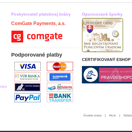
Poskytovateľ platobnej brány
Opuncované šperky
ComGate Payments, a.s.
Podporované platby
CERTIFIKOVANÝ ESHOP
kies
Úvodná strana
|
Akcie
|
Súťaže