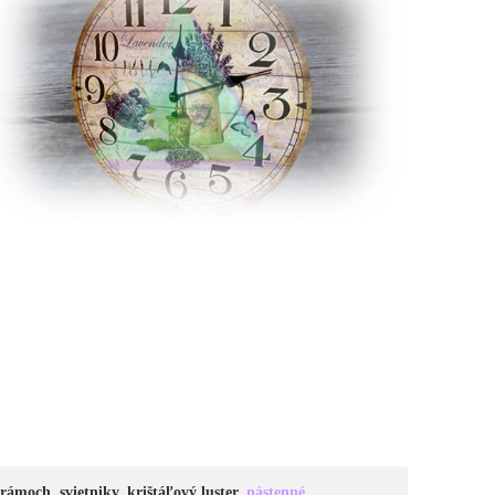
rámoch, svietniky, krištáľový luster,
nástenné