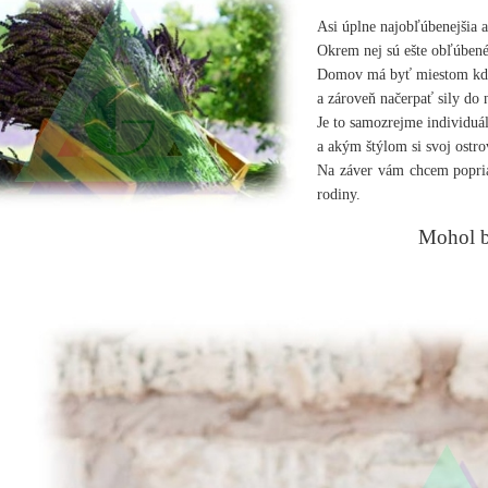
Asi úplne najobľúbenejšia a
Okrem nej sú ešte obľúbené 
Domov má byť miestom kde 
a zároveň načerpať sily d
Je to samozrejme individuál
a akým štýlom si svoj ostr
Na záver vám chcem popri
rodiny.
Mohol b