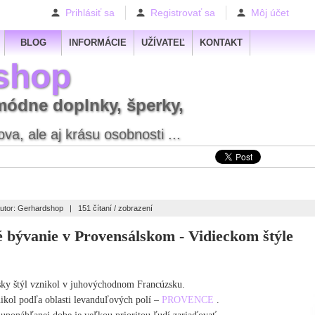
Prihlásiť sa
Registrovať sa
Môj účet
BLOG
INFORMÁCIE
UŽÍVATEĽ
KONTAKT
shop
módne doplnky, šperky,
va, ale aj krásu osobnosti ...
utor: Gerhardshop
|
151 čítaní / zobrazení
é bývanie v Provensálskom - Vidieckom štýle
sky štýl vznikol v juhovýchodnom Francúzsku.
ikol podľa oblasti levanduľových polí –
PROVENCE
.