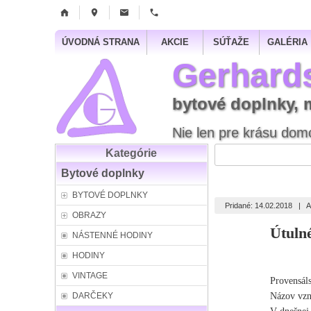
ÚVODNÁ STRANA
AKCIE
SÚŤAŽE
GALÉRIA
Gerhard
bytové doplnky, 
Nie len pre krásu domo
Kategórie
Bytové doplnky
BYTOVÉ DOPLNKY
Pridané: 14.02.2018
|
A
OBRAZY
Útuln
NÁSTENNÉ HODINY
HODINY
VINTAGE
Provensál
Názov vzn
DARČEKY