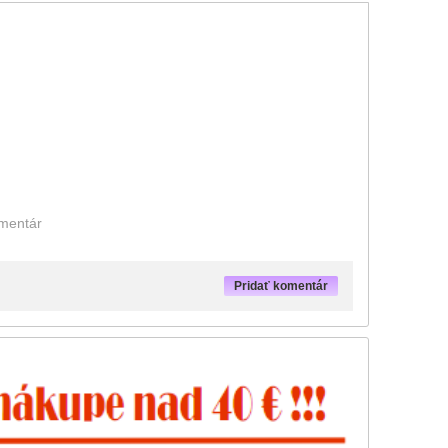
omentár
Pridať komentár