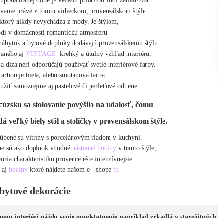
 uponáhľanej dobe je veľkou prioritou ľudí zariaďovať
ývanie práve v tomto vidieckom, provensálskom štýle.
, ktorý nikdy nevychádza z módy. Je štýlom,
odí v domácnosti romantickú atmosféru
nábytok a bytové doplnky dodávajú provensálskemu štýlu
vaného aj
VINTAGE
krehký a útulný vzhľad interiéru.
 a dizajnéri odporúčajú používať svetlé interiérové farby.
arbou je biela, alebo smotanová farba.
užiť samozrejme aj pastelové či perleťové odtiene.
úzsku sa stolovanie povýšilo na udalosť,
čomu
edá
veľký biely stôl a stoličky v provensálskom štýle.
úbené sú vitríny s porcelánovým riadom v kuchyni.
e sú ako doplnok vhodné
nástenné hodiny
v tomto štýle,
oria charakteristiku provence ešte intenzívnejšie.
 aj
hodiny
ktoré nájdete našom e - shope
tu
 bytové dekorácie
nom interiéri nájdu svoje opodstatnenie napríklad zrkadlá v starožitných 