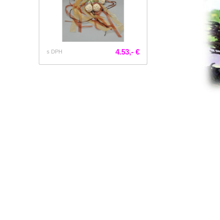
4.53,- €
s DPH