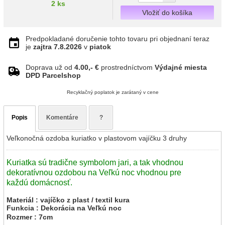
2 ks
Vložiť do košíka
Predpokladané doručenie tohto tovaru pri objednaní teraz
je
zajtra
7.8.2026
v
piatok
Doprava už od
4.00,- €
prostredníctvom
Výdajné miesta
DPD Parcelshop
Recyklačný poplatok je zarátaný v cene
Popis
Komentáre
?
Veľkonočná ozdoba kuriatko v plastovom vajíčku 3 druhy
Kuriatka sú tradične symbolom jari, a tak vhodnou
dekoratívnou ozdobou na Veľkú noc vhodnou pre
každú domácnosť.
Materiál : vajíčko z plast / textil kura
Funkcia : Dekorácia na Veľkú noc
Rozmer : 7cm