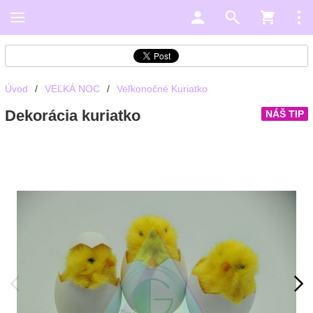
Úvod
/
VEĽKÁ NOC
/
Veľkonočné Kuriatko
Dekorácia kuriatko
NÁŠ TIP