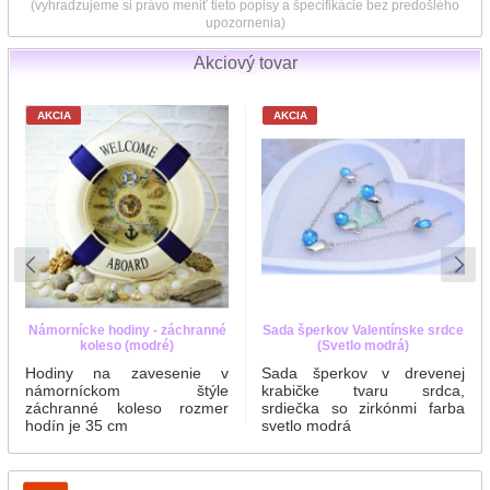
(vyhradzujeme si právo meniť tieto popisy a špecifikácie bez predošlého
upozornenia)
Akciový tovar
AKCIA
AKCIA
Námornícke hodiny - záchranné
Sada šperkov Valentínske srdce
koleso (modré)
(Svetlo modrá)
Hodiny na zavesenie v
Sada šperkov v drevenej
námorníckom štýle
krabičke tvaru srdca,
záchranné koleso rozmer
srdiečka so zirkónmi farba
hodín je 35 cm
svetlo modrá