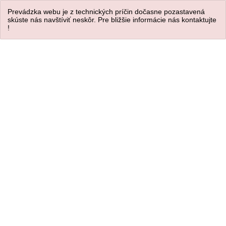
Prevádzka webu je z technických príčin dočasne pozastavená
skúste nás navštíviť neskôr. Pre bližšie informácie nás kontaktujte
!
Úvod
/
VEĽKÁ NOC
/
Veľkonočný Zajačik
Dekorácia svietnik zajačik
NÁŠ TIP