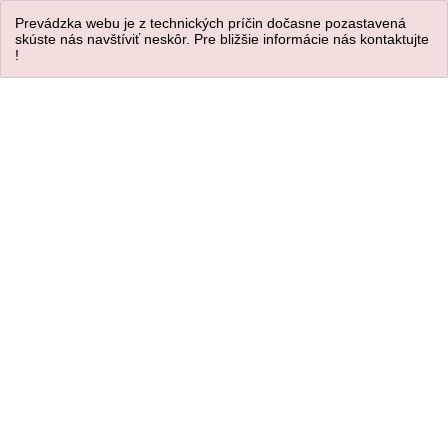
Prevádzka webu je z technických príčin dočasne pozastavená
skúste nás navštíviť neskôr. Pre bližšie informácie nás kontaktujte
!
Úvod
/
VEĽKÁ NOC
/
Veľkonočné Ozdoby ostatné
Dekorácia závesná