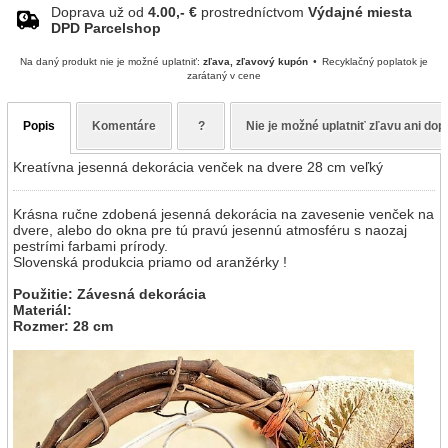
Doprava už od
4.00,- €
prostredníctvom
Výdajné miesta
DPD Parcelshop
Na daný produkt nie je možné uplatniť:
zľava, zľavový kupón
Recyklačný poplatok je
zarátaný v cene
Popis
Komentáre
?
Nie je možné uplatniť zľavu ani do
Kreatívna jesenná dekorácia venček na dvere 28 cm veľký
Krásna ručne zdobená jesenná dekorácia na zavesenie venček na
dvere, alebo do okna pre tú pravú jesennú atmosféru s naozaj
pestrími farbami prírody.
Slovenská produkcia priamo od aranžérky !
Použitie: Závesná dekorácia
Materiál:
Rozmer: 28 cm