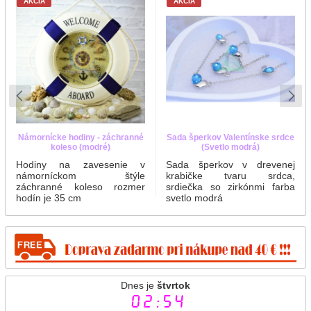
AKCIA
AKCIA
Námornícke hodiny - záchranné
Sada šperkov Valentínske srdce
koleso (modré)
(Svetlo modrá)
Hodiny na zavesenie v
Sada šperkov v drevenej
námorníckom štýle
krabičke tvaru srdca,
záchranné koleso rozmer
srdiečka so zirkónmi farba
hodín je 35 cm
svetlo modrá
Dnes je
štvrtok
02:54