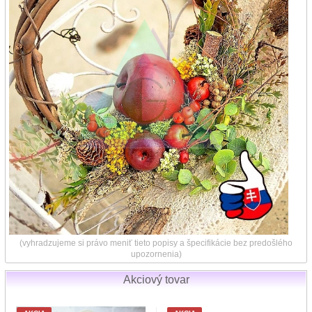
(vyhradzujeme si právo meniť tieto popisy a špecifikácie bez predošlého
upozornenia)
Akciový tovar