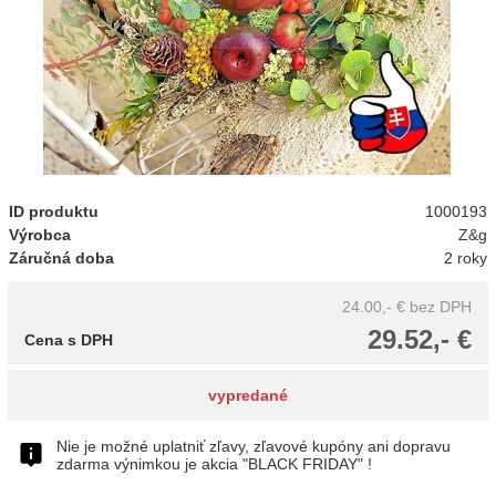
ID produktu
1000193
Výrobca
Z&g
Záručná doba
2 roky
24.00,- €
bez DPH
29.52,- €
Cena s DPH
vypredané
Nie je možné uplatniť zľavy, zľavové kupóny ani dopravu
zdarma výnimkou je akcia "BLACK FRIDAY" !