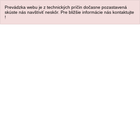
Prevádzka webu je z technických príčin dočasne pozastavená
skúste nás navštíviť neskôr. Pre bližšie informácie nás kontaktujte
!
Úvod
/
KREATÍVNE DEKORÁCIE
Jesenný veniec na dvere s domčekom