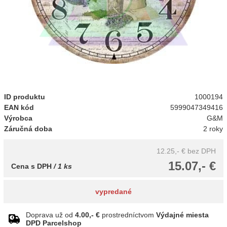
ID produktu
1000194
EAN kód
5999047349416
Výrobca
G&M
Záručná doba
2 roky
12.25,- €
bez DPH
15.07,- €
Cena s DPH
/ 1 ks
vypredané
Doprava už od
4.00,- €
prostredníctvom
Výdajné miesta
DPD Parcelshop