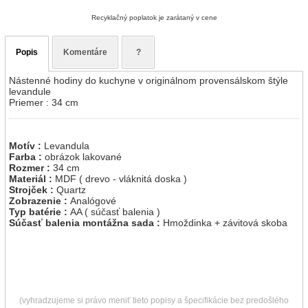
Recyklačný poplatok je zarátaný v cene
Popis
Komentáre
?
Nástenné hodiny do kuchyne v originálnom provensálskom štýle
levandule
Priemer : 34 cm
Motív :
Levandula
Farba :
obrázok lakované
Rozmer :
34 cm
Materiál :
MDF ( drevo - vláknitá doska )
Strojček :
Quartz
Zobrazenie :
Analógové
Typ batérie :
AA ( súčasť balenia )
Súčasť balenia montážna sada :
Hmoždinka + závitová skoba
(vyhradzujeme si právo meniť tieto popisy a špecifikácie bez predošlého