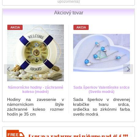
upozornenia)
Akciový tovar
AKCIA
AKCIA
Námornícke hodiny - záchranné
Sada šperkov Valentínske srdce
koleso (modré)
(Svetlo modrá)
Hodiny na zavesenie v
Sada šperkov v drevenej
námorníckom štýle
krabičke tvaru srdca,
záchranné koleso rozmer
srdiečka so zirkónmi farba
hodín je 35 cm
svetlo modrá