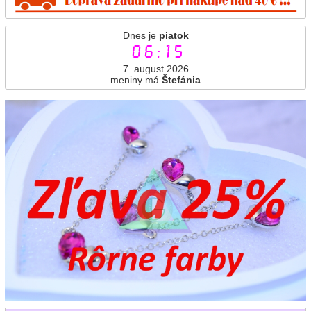
Dnes je
piatok
06:15
7. august 2026
meniny má
Štefánia