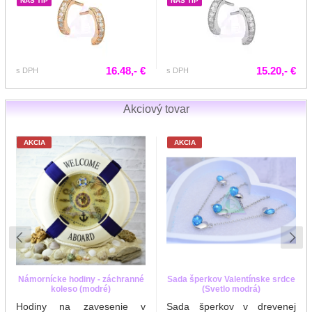
NÁŠ TIP
NÁŠ TIP
16.48,- €
15.20,- €
s DPH
s DPH
Akciový tovar
AKCIA
AKCIA
Námornícke hodiny - záchranné
Sada šperkov Valentínske srdce
koleso (modré)
(Svetlo modrá)
Hodiny na zavesenie v
Sada šperkov v drevenej