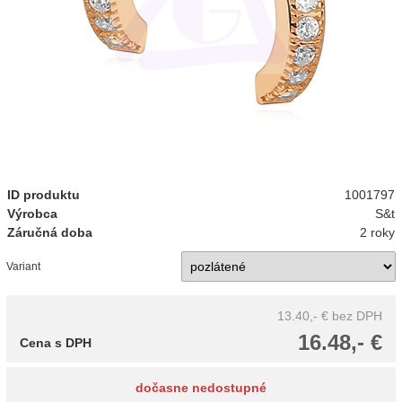
ID produktu
1001797
Výrobca
S&t
Záručná doba
2 roky
Variant
13.40,- €
bez DPH
16.48,- €
Cena s DPH
dočasne nedostupné