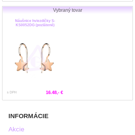
Vybraný tovar
Náušnice hviezdičky S-
KS0052DG (pozlátené)
16.48,- €
s DPH
INFORMÁCIE
Akcie