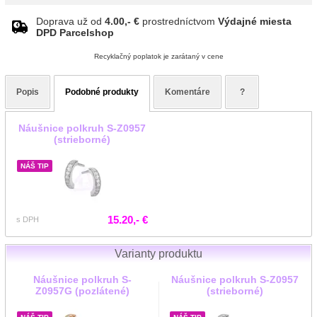
Doprava už od
4.00,- €
prostredníctvom
Výdajné miesta
DPD Parcelshop
Recyklačný poplatok je zarátaný v cene
Popis
Podobné produkty
Komentáre
?
Náušnice polkruh S-Z0957
(strieborné)
NÁŠ TIP
15.20,- €
s DPH
Varianty produktu
Náušnice polkruh S-
Náušnice polkruh S-Z0957
Z0957G (pozlátené)
(strieborné)