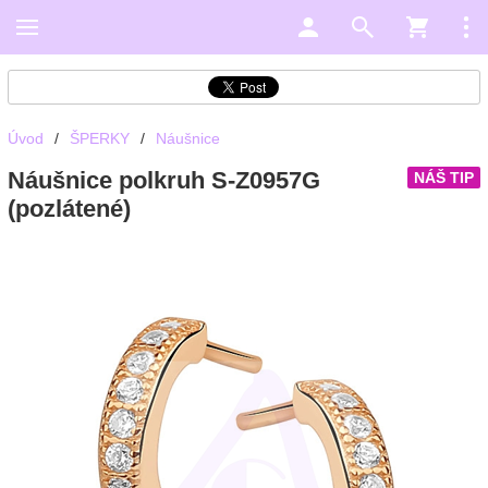
Úvod
/
ŠPERKY
/
Náušnice
Náušnice polkruh S-Z0957G
NÁŠ TIP
(pozlátené)