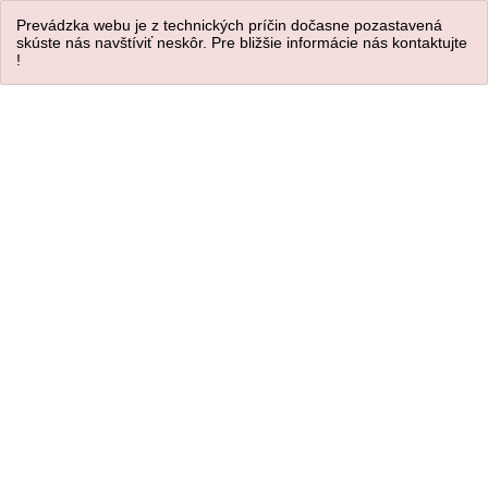
Prevádzka webu je z technických príčin dočasne pozastavená
skúste nás navštíviť neskôr. Pre bližšie informácie nás kontaktujte
!
Úvod
/
NÁRAMKOVÉ HODINKY
/
Pánske hodinky
Pánske hodinky BUSINESS
-18%