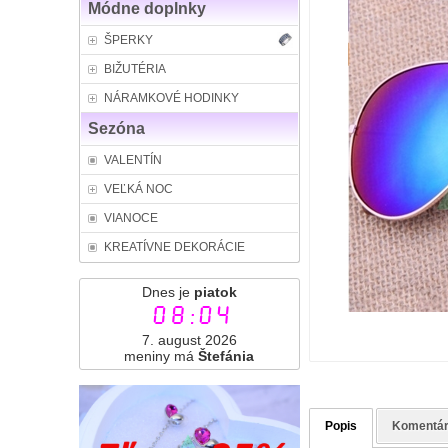
Módne doplnky
ŠPERKY
BIŽUTÉRIA
NÁRAMKOVÉ HODINKY
Sezóna
VALENTÍN
VEĽKÁ NOC
VIANOCE
KREATÍVNE DEKORÁCIE
Dnes je
piatok
08:04
7. august 2026
meniny má
Štefánia
Popis
Komentá