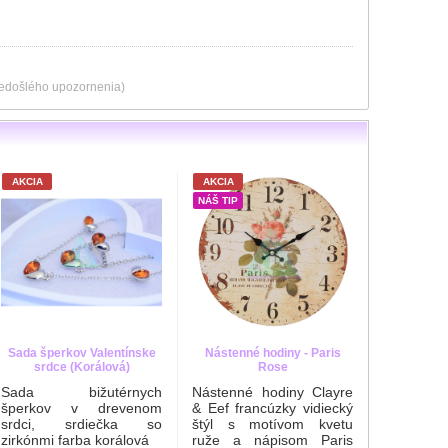
predošlého upozornenia)
AKCIA
AKCIA
AKCIA
NÁŠ TIP
Nástenn
BOUTIQ
Nástenné
& EEF,
vidiecký 
kvetu ibi
Kvetinárst
Sada šperkov Valentínske
Nástenné hodiny - Paris
srdce (Korálová)
Rose
Sada bižutérnych
Nástenné hodiny Clayre
šperkov v drevenom
& Eef francúzky vidiecký
srdci, srdiečka so
štýl s motívom kvetu
zirkónmi farba korálová
ruže a nápisom Paris