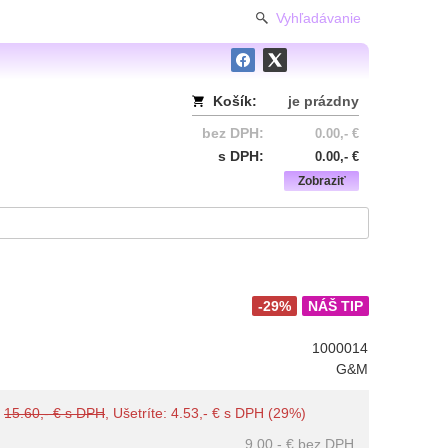
Vyhľadávanie
Košík:
je prázdny
bez DPH:
0.00,- €
s DPH:
0.00,- €
Zobraziť
-29%
NÁŠ TIP
1000014
G&M
:
15.60,- € s DPH
, Ušetríte: 4.53,- € s DPH (29%)
9.00,- €
bez DPH