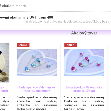
é okuliare modré
ovými okuliarmi s UV filtrom 400
(vyhradzujeme si právo meniť tieto popisy a špecifikácie bez 
Akciový tovar
AKCIA
AKCIA
y -
Sada šperkov Valentínske
Sada šperkov Valentínske
modré)
srdce (Svetlo modrá)
srdce (Ružová)
nie v
Sada šperkov v drevenej
Sada šperkov v drevenej
štýle
krabičke tvaru srdca,
krabičke tvaru srdca,
leso
srdiečka so zirkónmi
srdiečka so zirkónmi
 cm
farba svetlo modrá
farba ružová