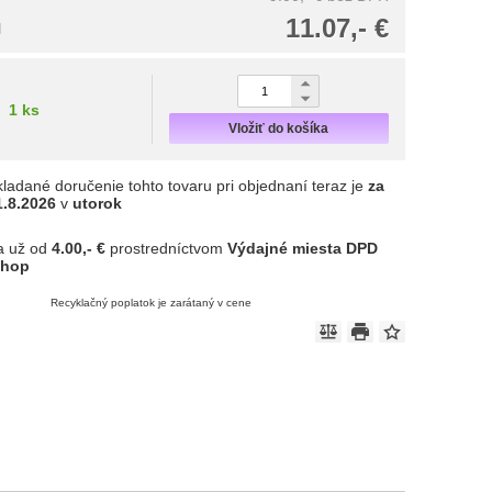
11.07,- €
H
1 ks
Vložiť do košíka
ladané doručenie tohto tovaru pri objednaní teraz je
za
1.8.2026
v
utorok
a už od
4.00,- €
prostredníctvom
Výdajné miesta DPD
shop
Recyklačný poplatok je zarátaný v cene