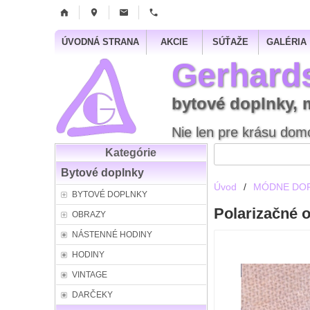
ÚVODNÁ STRANA
AKCIE
SÚŤAŽE
GALÉRIA
Gerhard
bytové doplnky, 
Nie len pre krásu domo
Kategórie
Bytové doplnky
Úvod
/
MÓDNE DO
BYTOVÉ DOPLNKY
Polarizačné o
OBRAZY
NÁSTENNÉ HODINY
HODINY
VINTAGE
DARČEKY