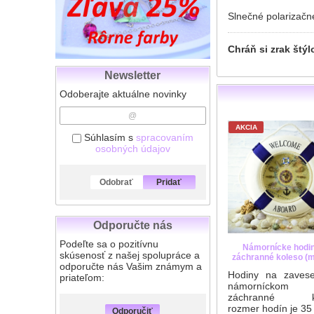
Slnečné polarizačn
Chráň si zrak štýl
Newsletter
Odoberajte aktuálne novinky
AKCIA
Súhlasím s
spracovaním
osobných údajov
Odobrať
Pridať
Odporučte nás
Podeľte sa o pozitívnu
Námornícke hodin
skúsenosť z našej spolupráce a
záchranné koleso (
odporučte nás Vašim známym a
Hodiny na zavese
priateľom:
námorníckom 
záchranné ko
rozmer hodín je 35
Odporučiť