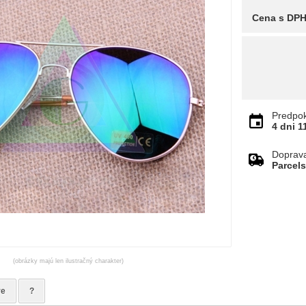
Cena s DP
Predpok
4 dni
1
Doprav
Parcel
(obrázky majú len ilustračný charakter)
re
?