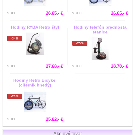
26.65,- €
26.65,- €
s DPH
s DPH
Hodiny RYBA Retro štýl
Hodiny telefón prednosta
stanice
-34%
-25%
27.68,- €
28.70,- €
s DPH
s DPH
Hodiny Retro Bicykel
(ciferník hnedý)
-23%
25.62,- €
s DPH
Akciový tovar