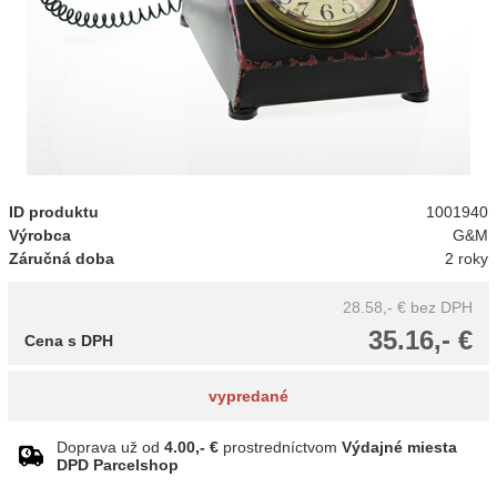
ID produktu
1001940
Výrobca
G&M
Záručná doba
2 roky
28.58,- €
bez DPH
35.16,- €
Cena s DPH
vypredané
Doprava už od
4.00,- €
prostredníctvom
Výdajné miesta
DPD Parcelshop