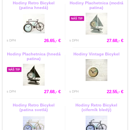
Hodiny Retro Bicykel
Hodiny Plachetnica (modrá
(patina hnedá)
patina)
NÁŠ TIP
26.65,- €
27.68,- €
s DPH
s DPH
Hodiny Plachetnica (hnedá
Hodiny Vintage Bicykel
patina)
NÁŠ TIP
27.68,- €
22.55,- €
s DPH
s DPH
Hodiny Retro Bicykel
Hodiny Retro Bicykel
(patina svetlá)
(ciferník bledý)