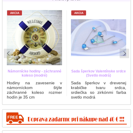
AKCIA
AKCIA
Námornícke hodiny - záchranné
Sada šperkov Valentínske srdce
koleso (modré)
(Svetlo modrá)
Hodiny na zavesenie v
Sada šperkov v drevenej
námorníckom štýle
krabičke tvaru srdca,
záchranné koleso rozmer
srdiečka so zirkónmi farba
hodín je 35 cm
svetlo modrá