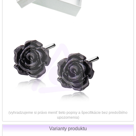
(vyhradzujeme si právo meniť tieto popisy a špecifikácie bez predošlého
upozornenia)
Varianty produktu