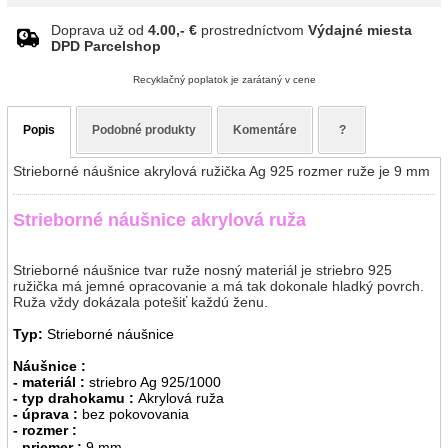
Doprava už od
4.00,- €
prostredníctvom
Výdajné miesta
DPD Parcelshop
Recyklačný poplatok je zarátaný v cene
Popis
Podobné produkty
Komentáre
?
Strieborné náušnice akrylová ružička Ag 925 rozmer ruže je 9 mm
Strieborné náušnice akrylová ruža
Strieborné náušnice tvar ruže nosný materiál je striebro 925
ružička má jemné opracovanie a má tak dokonale hladký povrch.
Ruža vždy dokázala potešiť každú ženu.
Typ:
Strieborné náušnice
Náušnice :
- materiál :
striebro Ag 925/1000
- typ drahokamu :
Akrylová ruža
- úprava :
bez pokovovania
- rozmer :
- priemer :
9 mm