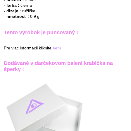
- farba :
čierna
- dizajn :
ružička
- hmotnosť :
0,9 g
Tento výrobok je puncovaný !
Pre viac informácii kliknite
sem
Dodávané v darčekovom balení krabička na
šperky !