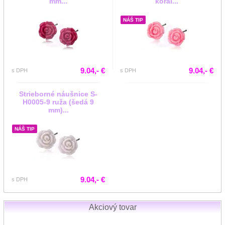
mm...
korál...
NÁŠ TIP
9.04,- €
9.04,- €
s DPH
s DPH
Strieborné náušnice S-
H0005-9 ruža (šedá 9
mm)...
NÁŠ TIP
9.04,- €
s DPH
Akciový tovar