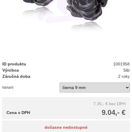
ID produktu
1001958
Výrobca
S&t
Záručná doba
2 roky
Variant
7.35,- €
bez DPH
9.04,- €
Cena s DPH
dočasne nedostupné