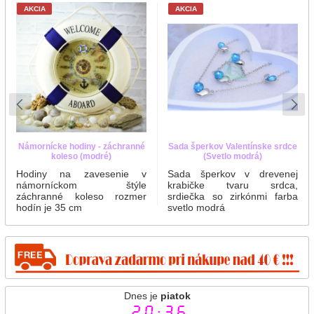
AKCIA
AKCIA
Námornícke hodiny - záchranné
Sada šperkov Valentínske srdce
koleso (modré)
(Svetlo modrá)
Hodiny na zavesenie v
Sada šperkov v drevenej
námorníckom štýle
krabičke tvaru srdca,
záchranné koleso rozmer
srdiečka so zirkónmi farba
hodín je 35 cm
svetlo modrá
Dnes je
piatok
20:36