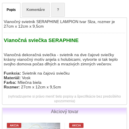
Popis
Komentáre
?
Vianočný svietnik SERAPHINE LAMPION tvar Slza, rozmer je
27cm x 12cm x 9,5cm
Vianočná sviečka SERAPHINE
Vianočná dekoračná sviečka - svietnik na dve čajové sviečky
krásny vianočný motív anjela s holubicami, vytvorte si tak teplo
svojho domova počas dlhých a mrazivých zimných večerov.
Funkcia:
Svietnik na čajovú sviečku
Materiál:
Vosk
Farba:
Mliečna biela
Rozmer:
27cm x 12cm x 9,5cm
(vyhradzujeme si právo meniť tieto popisy a špecifikácie bez predošlého
upozornenia)
Akciový tovar
AKCIA
AKCIA