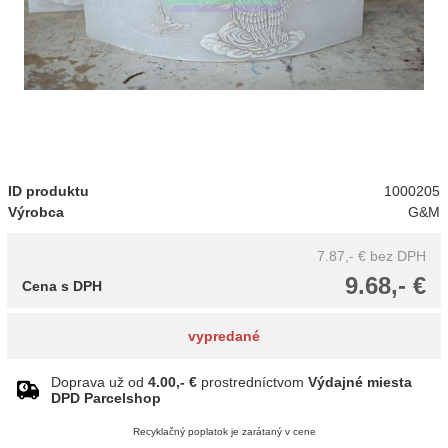
ID produktu
1000205
Výrobca
G&M
7.87,- €
bez DPH
9.68,- €
Cena s DPH
vypredané
Doprava už od
4.00,- €
prostredníctvom
Výdajné miesta
DPD Parcelshop
Recyklačný poplatok je zarátaný v cene