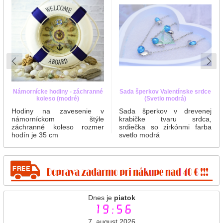
Námornícke hodiny - záchranné
Sada šperkov Valentínske srdce
koleso (modré)
(Svetlo modrá)
Hodiny na zavesenie v
Sada šperkov v drevenej
námorníckom štýle
krabičke tvaru srdca,
záchranné koleso rozmer
srdiečka so zirkónmi farba
hodín je 35 cm
svetlo modrá
Dnes je
piatok
19:56
7. august 2026