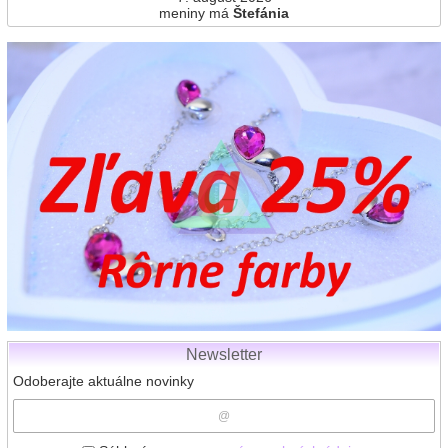
meniny má
Štefánia
Newsletter
Odoberajte aktuálne novinky