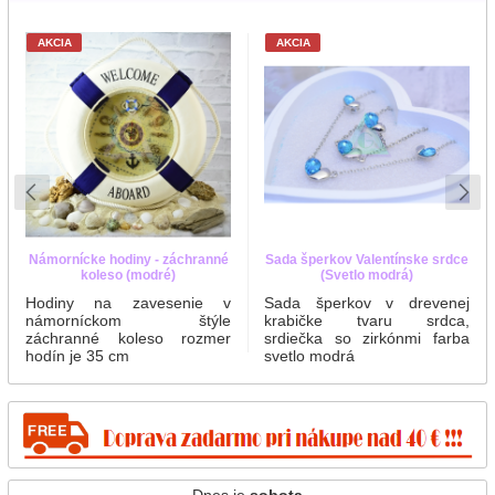
AKCIA
AKCIA
Námornícke hodiny - záchranné
Sada šperkov Valentínske srdce
koleso (modré)
(Svetlo modrá)
Hodiny na zavesenie v
Sada šperkov v drevenej
námorníckom štýle
krabičke tvaru srdca,
záchranné koleso rozmer
srdiečka so zirkónmi farba
hodín je 35 cm
svetlo modrá
Dnes je
sobota