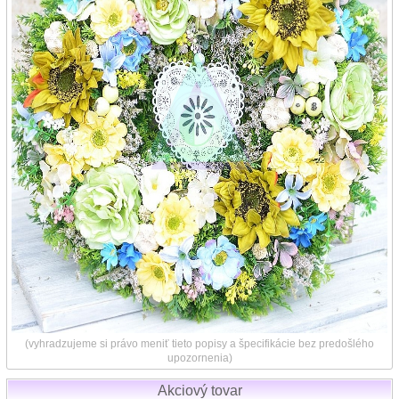
(vyhradzujeme si právo meniť tieto popisy a špecifikácie bez predošlého
upozornenia)
Akciový tovar