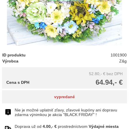
ID produktu
1001900
Výrobca
Z&g
52.80,- €
bez DPH
64.94,- €
Cena s DPH
vypredané
Nie je možné uplatniť zľavy, zľavové kupóny ani dopravu
zdarma výnimkou je akcia "BLACK FRIDAY" !
Doprava už od
4.00,- €
prostredníctvom
Výdajné miesta