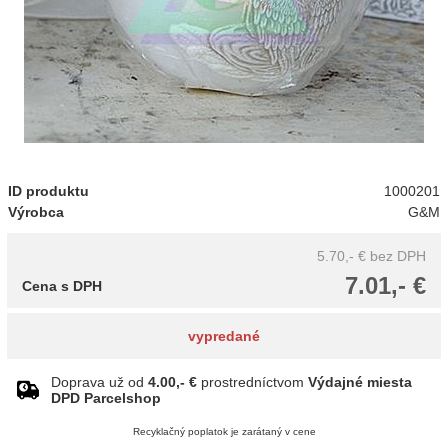
ID produktu
1000201
Výrobca
G&M
5.70,- €
bez DPH
7.01,- €
Cena s DPH
vypredané
Doprava už od
4.00,- €
prostredníctvom
Výdajné miesta
DPD Parcelshop
Recyklačný poplatok je zarátaný v cene