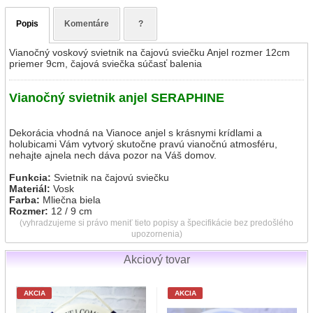
Popis
Komentáre
?
Vianočný voskový svietnik na čajovú sviečku Anjel rozmer 12cm
priemer 9cm, čajová sviečka súčasť balenia
Vianočný svietnik anjel SERAPHINE
Dekorácia vhodná na Vianoce anjel s krásnymi krídlami a
holubicami Vám vytvorý skutočne pravú vianočnú atmosféru,
nehajte ajnela nech dáva pozor na Váš domov.
Funkcia:
Svietnik na čajovú sviečku
Materiál:
Vosk
Farba:
Mliečna biela
Rozmer:
12 / 9 cm
(vyhradzujeme si právo meniť tieto popisy a špecifikácie bez predošlého
upozornenia)
Akciový tovar
AKCIA
AKCIA