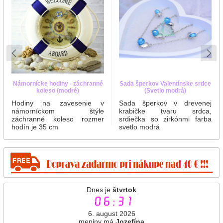
Námornícke hodiny - záchranné
Sada šperkov Valentínske srdce
koleso (modré)
(Svetlo modrá)
Hodiny na zavesenie v
Sada šperkov v drevenej
námorníckom štýle
krabičke tvaru srdca,
záchranné koleso rozmer
srdiečka so zirkónmi farba
hodín je 35 cm
svetlo modrá
Dnes je
štvrtok
06:31
6. august 2026
meniny má
Jozefína