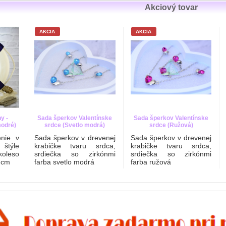
Akciový tovar
AKCIA
AKCIA
y -
Sada šperkov Valentínske
Sada šperkov Valentínske
modré)
srdce (Svetlo modrá)
srdce (Ružová)
nie v
Sada šperkov v drevenej
Sada šperkov v drevenej
štýle
krabičke tvaru srdca,
krabičke tvaru srdca,
leso
srdiečka so zirkónmi
srdiečka so zirkónmi
 cm
farba svetlo modrá
farba ružová