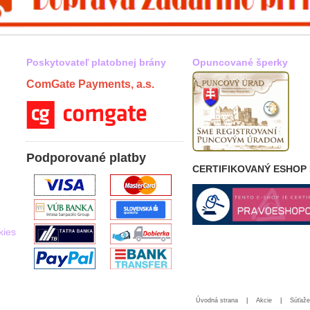
Poskytovateľ platobnej brány
Opuncované šperky
ComGate Payments, a.s.
Podporované platby
CERTIFIKOVANÝ ESHOP
kies
Úvodná strana
|
Akcie
|
Súťaže