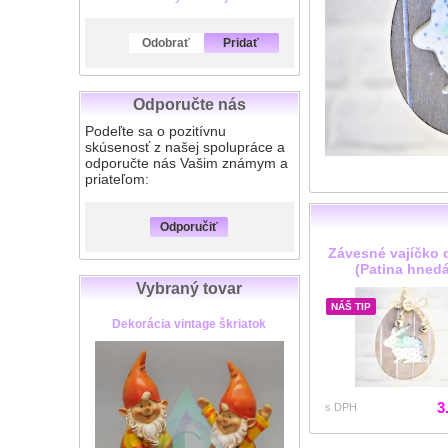
Odobrať
Pridať
Odporučte nás
Podeľte sa o pozitívnu
skúsenosť z našej spolupráce a
odporučte nás Vašim známym a
priateľom:
Odporučiť
Závesné vajíčko 
(Patina hned
Vybraný tovar
NÁŠ TIP
Dekorácia vintage škriatok
3
s DPH