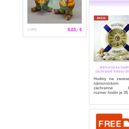
AKCIA
6.03,- €
s DPH
Námornícke hodin
záchranné koleso (
Hodiny na zavese
námorníckom 
záchranné ko
rozmer hodín je 35