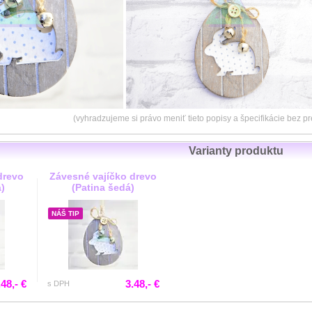
(vyhradzujeme si právo meniť tieto popisy a špecifikácie bez 
Varianty produktu
drevo
Závesné vajíčko drevo
á)
(Patina šedá)
NÁŠ TIP
.48,- €
3.48,- €
s DPH