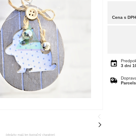
Cena s DP
Predpok
3 dni
1
Doprav
Parcel
(obrázky majú len ilustračný charakter)