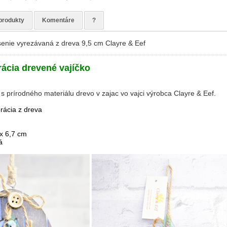
produkty
Komentáre
?
enie vyrezávaná z dreva 9,5 cm Clayre & Eef
ácia drevené vajíčko
 prírodného materiálu drevo v zajac vo vajci výrobca Clayre & Eef.
ácia z dreva
x 6,7 cm
á