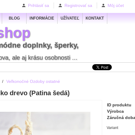
Prihlásiť sa
Registrovať sa
Môj účet
BLOG
INFORMÁCIE
UŽÍVATEĽ
KONTAKT
shop
módne doplnky, šperky,
va, ale aj krásu osobnosti ...
/
Veľkonočné Ozdoby ostatné
ko drevo (Patina šedá)
ID produktu
Výrobca
Záručná dob
Variant