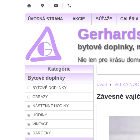
ÚVODNÁ STRANA
AKCIE
SÚŤAŽE
GALÉRIA
Gerhard
bytové doplnky, 
Nie len pre krásu domo
Kategórie
Bytové doplnky
Úvod
/
VEĽKÁ NOC
BYTOVÉ DOPLNKY
Závesné vajíč
OBRAZY
NÁSTENNÉ HODINY
HODINY
VINTAGE
DARČEKY