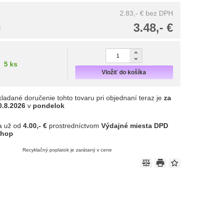
2.83,- €
bez DPH
3.48,- €
H
5 ks
Vložiť do košíka
ladané doručenie tohto tovaru pri objednaní teraz je
za
0.8.2026
v
pondelok
a už od
4.00,- €
prostredníctvom
Výdajné miesta DPD
shop
Recyklačný poplatok je zarátaný v cene