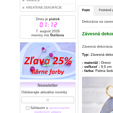
VIANOCE
KREATÍVNE DEKORÁCIE
Popis
Podobné 
Dnes je
piatok
Dekorácia na zaves
01:12
7. august 2026
Závesná dekor
meniny má
Štefánia
Závesná dekorácia s
Typ:
Závesná dekor
- materiál :
Drevo
- veľkosť :
9,5 cm 
- farba:
Patina šed
Newsletter
Odoberajte aktuálne novinky
Súhlasím s
spracovaním
osobných údajov