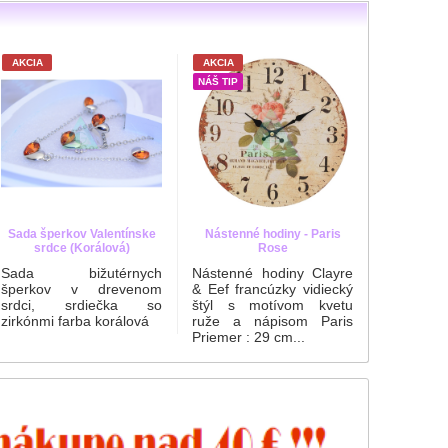
AKCIA
AKCIA
AKCIA
NÁŠ TIP
Nástenn
BOUTIQ
Nástenné
& EEF,
vidiecký 
kvetu ibi
Kvetinárst
Sada šperkov Valentínske
Nástenné hodiny - Paris
srdce (Korálová)
Rose
Sada bižutérnych
Nástenné hodiny Clayre
šperkov v drevenom
& Eef francúzky vidiecký
srdci, srdiečka so
štýl s motívom kvetu
zirkónmi farba korálová
ruže a nápisom Paris
Priemer : 29 cm...