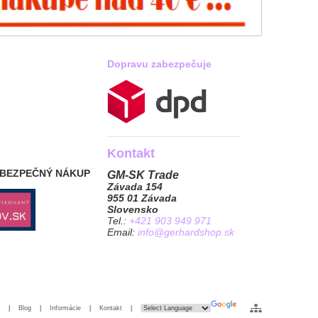
Dopravu zabezpečuje
Kontakt
 BEZPEČNÝ NÁKUP
GM-SK Trade
Závada 154
955 01 Závada
Slovensko
Tel.:
+421 903 949 971
Email:
info@gerhardshop.sk
|
Blog
|
Informácie
|
Kontakt
|