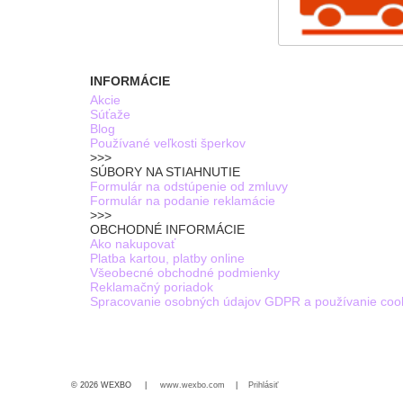
INFORMÁCIE
Akcie
Súťaže
Blog
Používané veľkosti šperkov
>>>
SÚBORY NA STIAHNUTIE
Formulár na odstúpenie od zmluvy
Formulár na podanie reklamácie
>>>
OBCHODNÉ INFORMÁCIE
Ako nakupovať
Platba kartou, platby online
Všeobecné obchodné podmienky
Reklamačný poriadok
Spracovanie osobných údajov GDPR a používanie coo
© 2026 WEXBO |
www.wexbo.com
|
Prihlásiť