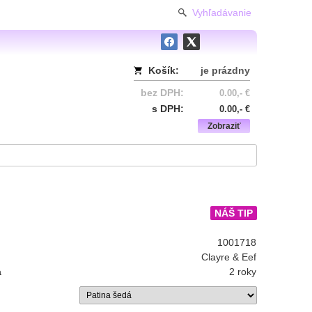
Vyhľadávanie
Košík:
je prázdny
bez DPH:
0.00,- €
s DPH:
0.00,- €
Zobraziť
NÁŠ TIP
1001718
Clayre & Eef
a
2 roky