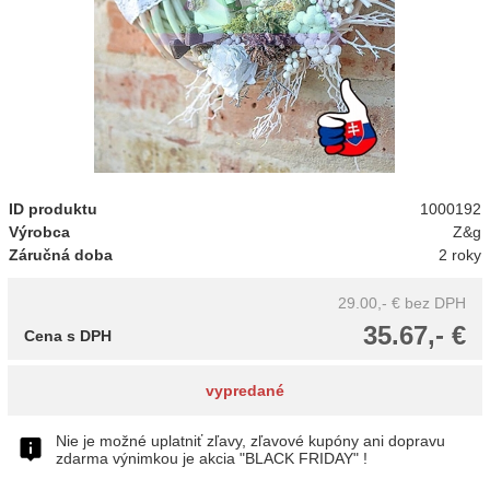
ID produktu
1000192
Výrobca
Z&g
Záručná doba
2 roky
29.00,- €
bez DPH
35.67,- €
Cena s DPH
vypredané
Nie je možné uplatniť zľavy, zľavové kupóny ani dopravu
zdarma výnimkou je akcia "BLACK FRIDAY" !