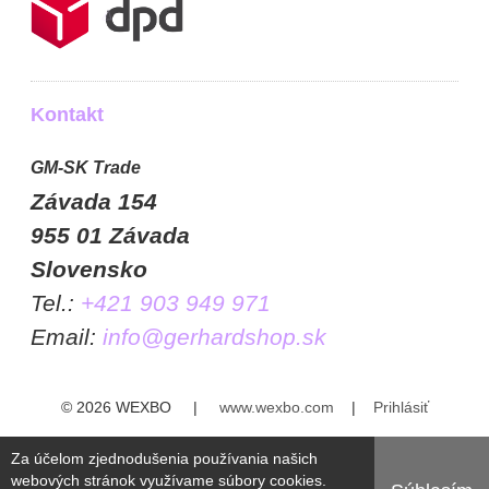
Kontakt
GM-SK Trade
Závada 154
955 01 Závada
Slovensko
Tel.:
+421 903 949 971
Email:
info@gerhardshop.sk
© 2026 WEXBO |
www.wexbo.com
|
Prihlásiť
Za účelom zjednodušenia používania našich
webových stránok využívame súbory cookies.