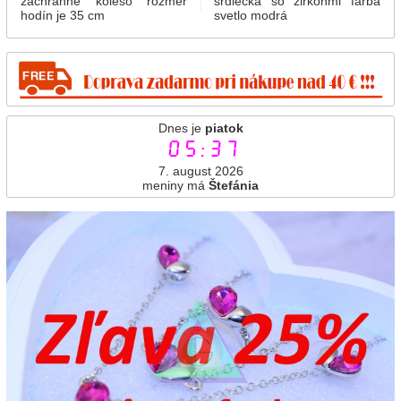
záchranné koleso rozmer
srdiečka so zirkónmi farba
hodín je 35 cm
svetlo modrá
Dnes je
piatok
05:37
7. august 2026
meniny má
Štefánia