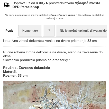
Doprava už od
4.00,- €
prostredníctvom
Výdajné miesta
DPD Parcelshop
Na daný produkt nie je možné uplatniť:
zľava, zľavový kupón
Recyklačný poplatok je
zarátaný v cene
Popis
Komentáre
?
Nie je možné uplatniť zľavu ani do
Kreatívna zimná dekorácia veniec na dvere priemer je 33 cm
Ručne robená zimná dekorácia na dvere, alebo na zavesenie do
okna
Slovenská produkcia priamo od aranžérky !
Použitie: Závesná dekorácia
Materiál:
Rozmer: 33 cm