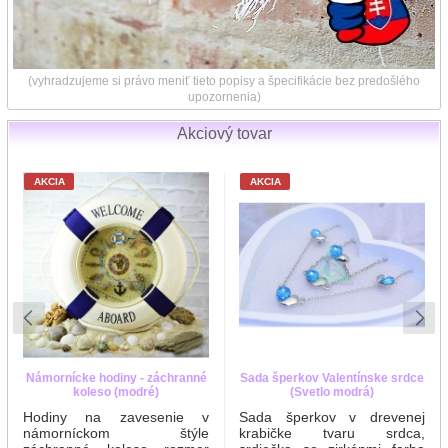
(vyhradzujeme si právo meniť tieto popisy a špecifikácie bez predošlého
upozornenia)
Akciový tovar
AKCIA
AKCIA
Námornícke hodiny - záchranné
Sada šperkov Valentínske srdce
koleso (modré)
(Svetlo modrá)
Hodiny na zavesenie v
Sada šperkov v drevenej
námorníckom štýle
krabičke tvaru srdca,