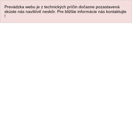
Prevádzka webu je z technických príčin dočasne pozastavená
skúste nás navštíviť neskôr. Pre bližšie informácie nás kontaktujte
!
Úvod
/
BIŽUTÉRIA
/
Retiazky s príveskom
Náhrdelník ELegant
-25%