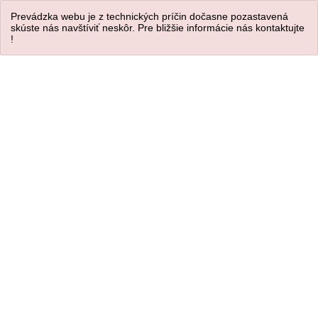
Prevádzka webu je z technických príčin dočasne pozastavená
skúste nás navštíviť neskôr. Pre bližšie informácie nás kontaktujte
!
Úvod
/
BIŽUTÉRIA
/
Náhrdelníky
Náhrdelníky
Náhrdelník proti urieknutiu
Náhrdelník Srdce oceánu
NÁŠ TIP
NÁŠ TIP
-37%
10.00,- €
12.30,- €
8.00,- €
9.84,- €
bez DPH
s DPH
bez DPH
s DPH
skladom