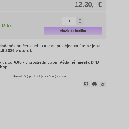
12.30,- €
H
15 ks
Vložiť do košíka
ladané doručenie tohto tovaru pri objednaní teraz je
za
1.8.2026
v
utorok
a už od
4.00,- €
prostredníctvom
Výdajné miesta DPD
shop
Recyklačný poplatok je zarátaný v cene