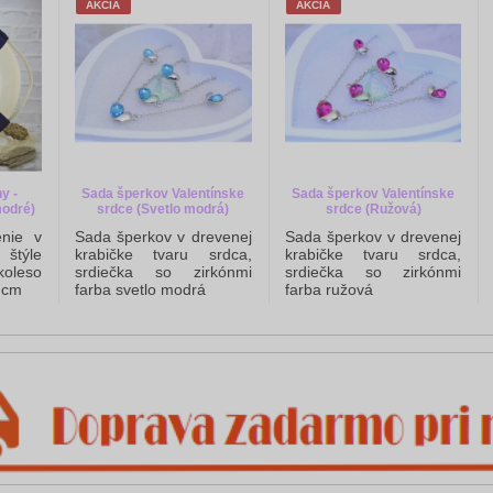
AKCIA
AKCIA
y -
Sada šperkov Valentínske
Sada šperkov Valentínske
modré)
srdce (Svetlo modrá)
srdce (Ružová)
nie v
Sada šperkov v drevenej
Sada šperkov v drevenej
štýle
krabičke tvaru srdca,
krabičke tvaru srdca,
leso
srdiečka so zirkónmi
srdiečka so zirkónmi
 cm
farba svetlo modrá
farba ružová