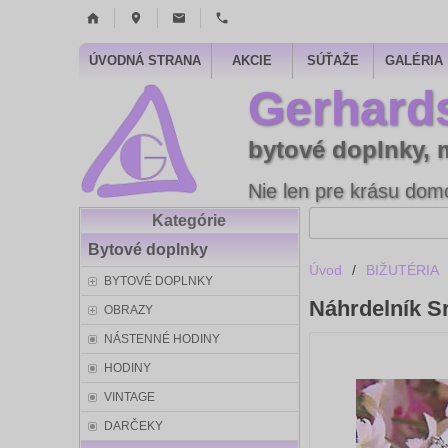
ÚVODNÁ STRANA
AKCIE
SÚŤAŽE
GALÉRIA
Gerhard
bytové doplnky, 
Nie len pre krásu domo
Kategórie
Bytové doplnky
Úvod
/
BIŽUTÉRIA
BYTOVÉ DOPLNKY
Náhrdelník S
OBRAZY
NÁSTENNÉ HODINY
HODINY
VINTAGE
DARČEKY