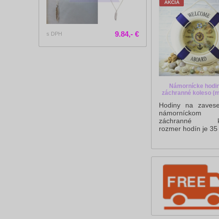
AKCIA
9.84,- €
s DPH
Námornícke hodin
záchranné koleso (
Hodiny na zavese
námorníckom 
záchranné ko
rozmer hodín je 35