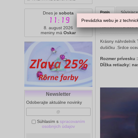
Popis
Súvisiace
Dnes je
sobota
11:19
Prevádzka webu je z technick
Náhrdelník Srdce 
8. august 2026
meniny má
Oskar
Krásny náhrdelník 
dušičku .Srdce oce
Rozmer prívesku :
Dĺžka retiazky: na
Newsletter
Odoberajte aktuálne novinky
Súhlasím s
spracovaním
osobných údajov