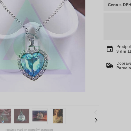
Cena s DP
Predpok
3 dni
1
Doprav
Parcel
(obrázky majú len ilustračný charakter)