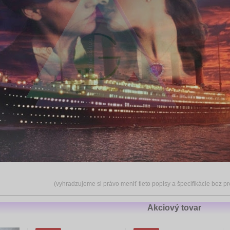
(vyhradzujeme si právo meniť tieto popisy a špecifikácie bez 
Akciový tovar