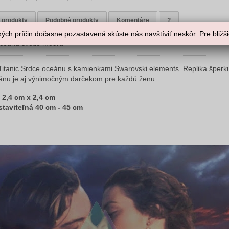
 produkty
Podobné produkty
Komentáre
?
ých príčin dočasne pozastavená skúste nás navštíviť neskôr. Pre bližšie
oceánu svetlo modrá
Titanic Srdce oceánu s kamienkami Swarovski elements. Replika šperku
ánu je aj výnimočným darčekom pre každú ženu.
 2,4 cm x 2,4 cm
staviteľná 40 cm - 45 cm