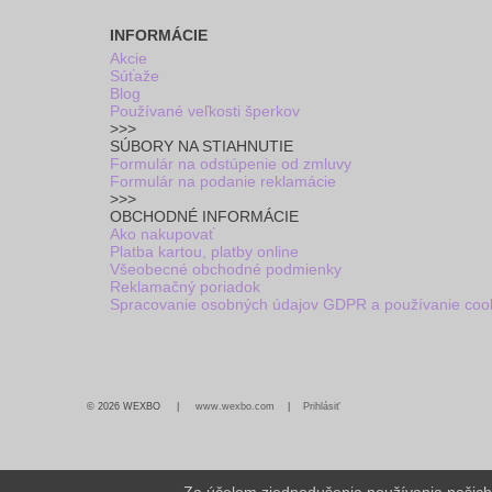
INFORMÁCIE
Akcie
Súťaže
Blog
Používané veľkosti šperkov
>>>
SÚBORY NA STIAHNUTIE
Formulár na odstúpenie od zmluvy
Formulár na podanie reklamácie
>>>
OBCHODNÉ INFORMÁCIE
Ako nakupovať
Platba kartou, platby online
Všeobecné obchodné podmienky
Reklamačný poriadok
Spracovanie osobných údajov GDPR a používanie coo
© 2026 WEXBO |
www.wexbo.com
|
Prihlásiť