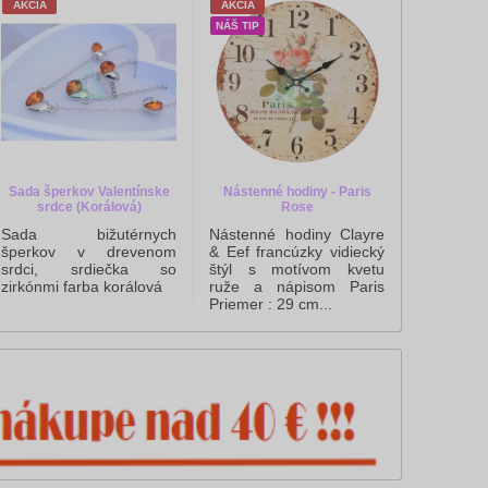
AKCIA
AKCIA
AKCIA
NÁŠ TIP
Nástenn
BOUTIQ
Nástenné
& EEF,
vidiecký 
kvetu ibi
Kvetinárst
Sada šperkov Valentínske
Nástenné hodiny - Paris
srdce (Korálová)
Rose
Sada bižutérnych
Nástenné hodiny Clayre
šperkov v drevenom
& Eef francúzky vidiecký
srdci, srdiečka so
štýl s motívom kvetu
zirkónmi farba korálová
ruže a nápisom Paris
Priemer : 29 cm...