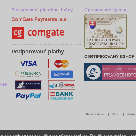
Poskytovateľ platobnej brány
Opuncované šperky
ComGate Payments, a.s.
Podporované platby
CERTIFIKOVANÝ ESHOP
kies
Úvodná strana
|
Akcie
|
Súťaže