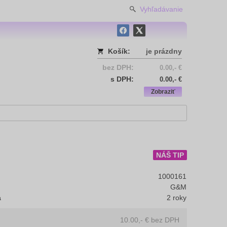
Vyhľadávanie
Košík:
je prázdny
bez DPH:
0.00,- €
s DPH:
0.00,- €
Zobraziť
NÁŠ TIP
1000161
G&M
a
2 roky
10.00,- €
bez DPH