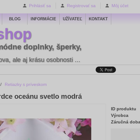
Prihlásiť sa
Registrovať sa
Môj účet
BLOG
INFORMÁCIE
UŽÍVATEĽ
KONTAKT
shop
módne doplnky, šperky,
va, ale aj krásu osobnosti ...
/
Retiazky s príveskom
rdce oceánu svetlo modrá
ID produktu
Výrobca
Záručná dob