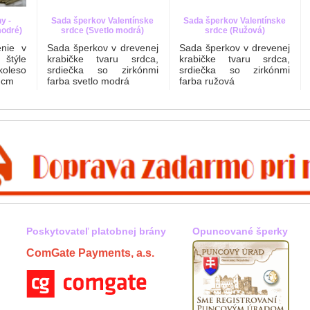
y -
Sada šperkov Valentínske
Sada šperkov Valentínske
modré)
srdce (Svetlo modrá)
srdce (Ružová)
nie v
Sada šperkov v drevenej
Sada šperkov v drevenej
štýle
krabičke tvaru srdca,
krabičke tvaru srdca,
leso
srdiečka so zirkónmi
srdiečka so zirkónmi
 cm
farba svetlo modrá
farba ružová
Poskytovateľ platobnej brány
Opuncované šperky
ComGate Payments, a.s.