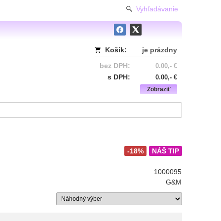
Vyhľadávanie
Košík:
je prázdny
bez DPH:
0.00,- €
s DPH:
0.00,- €
Zobraziť
-18%
NÁŠ TIP
1000095
G&M