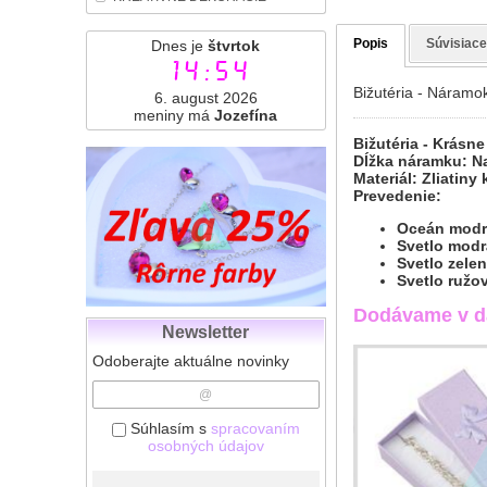
Popis
Súvisiace
Dnes je
štvrtok
14:54
Bižutéria - Náramo
6. august 2026
meniny má
Jozefína
Bižutéria - Krásn
Dĺžka náramku: Na
Materiál: Zliatiny
Prevedenie:
Oceán modr
Svetlo modr
Svetlo zele
Svetlo ružo
Dodávame v da
Newsletter
Odoberajte aktuálne novinky
Súhlasím s
spracovaním
osobných údajov