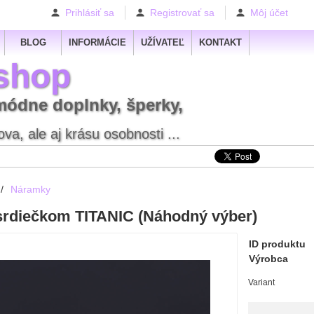
Prihlásiť sa
Registrovať sa
Môj účet
BLOG
INFORMÁCIE
UŽÍVATEĽ
KONTAKT
shop
módne doplnky, šperky,
va, ale aj krásu osobnosti ...
/
Náramky
rdiečkom TITANIC (Náhodný výber)
ID produktu
Výrobca
Variant