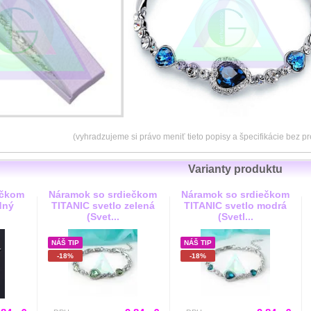
(vyhradzujeme si právo meniť tieto popisy a špecifikácie bez 
Varianty produktu
ečkom
Náramok so srdiečkom
Náramok so srdiečkom
dný
TITANIC svetlo zelená
TITANIC svetlo modrá
(Svet...
(Svetl...
NÁŠ TIP
NÁŠ TIP
-18%
-18%