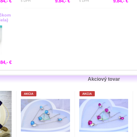
.84,- €
9.84,- €
9.84,- €
s DPH
s DPH
ečkom
iela)
.84,- €
Akciový tovar
AKCIA
AKCIA