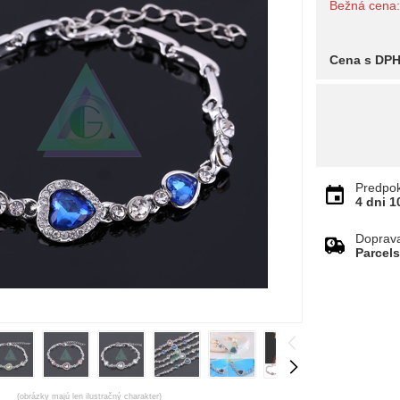
Bežná cena
Cena s DP
Predpok
4 dni
1
Doprav
Parcel
(obrázky majú len ilustračný charakter)