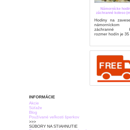
Námornícke hodin
záchranné koleso (
Hodiny na zavese
námorníckom 
záchranné ko
rozmer hodín je 35
INFORMÁCIE
Akcie
Súťaže
Blog
Používané veľkosti šperkov
>>>
SÚBORY NA STIAHNUTIE