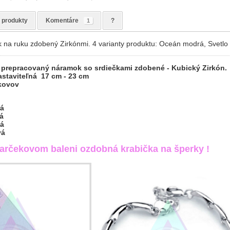
 produkty
Komentáre
?
1
k na ruku zdobený Zirkónmi. 4 varianty produktu: Oceán modrá, Svetlo
e prepracovaný náramok so srdiečkami zdobené - Kubický Zirkón.
staviteľná 17 cm - 23 cm
 kovov
á
á
ná
vá
rčekovom baleni ozdobná krabička na šperky !