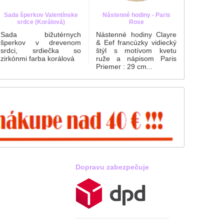
Sada šperkov Valentínske
Nástenné hodiny - Paris
srdce (Korálová)
Rose
Sada bižutérnych
Nástenné hodiny Clayre
šperkov v drevenom
& Eef francúzky vidiecký
srdci, srdiečka so
štýl s motívom kvetu
zirkónmi farba korálová
ruže a nápisom Paris
Priemer : 29 cm...
Dopravu zabezpečuje