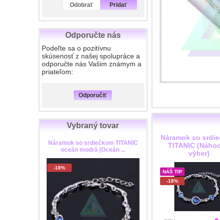
Odobrať
Pridať
Odporučte nás
Podeľte sa o pozitívnu
skúsenosť z našej spolupráce a
odporučte nás Vašim známym a
priateľom:
Odporučiť
Vybraný tovar
Náramok so srdi
Náramok so srdiečkom TITANIC
TITANIC (Náho
oceán modrá (Oceán ...
výber)
-18%
NÁŠ TIP
-18%