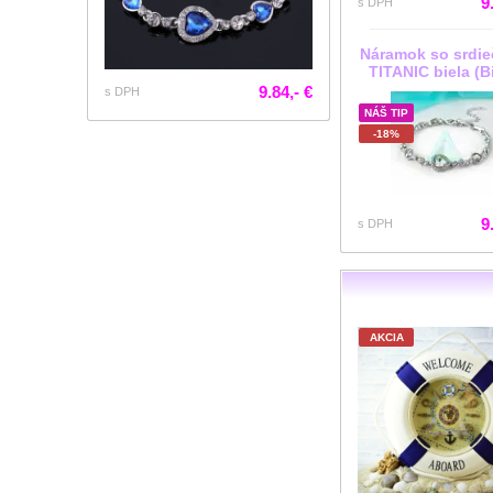
9
s DPH
Náramok so srdi
TITANIC biela (B
9.84,- €
s DPH
NÁŠ TIP
-18%
9
s DPH
AKCIA