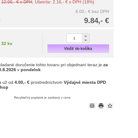
:
12.00,- € s DPH
, Ušetríte: 2.16,- € s DPH (18%)
8.00,- €
bez DPH
9.84,- €
H
32 ks
Vložiť do košíka
ladané doručenie tohto tovaru pri objednaní teraz je
za
0.8.2026
v
pondelok
a už od
4.00,- €
prostredníctvom
Výdajné miesta DPD
shop
Recyklačný poplatok je zarátaný v cene