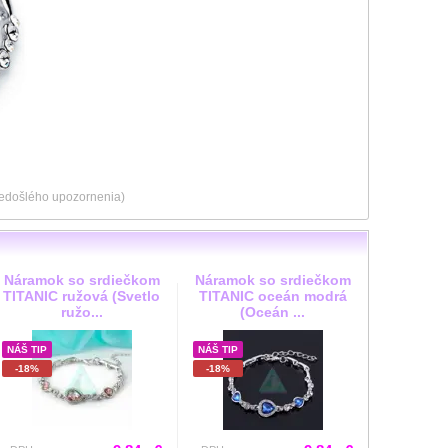
predošlého upozornenia)
Náramok so srdiečkom
Náramok so srdiečkom
TITANIC ružová (Svetlo
TITANIC oceán modrá
ružo...
(Oceán ...
NÁŠ TIP
NÁŠ TIP
-18%
-18%