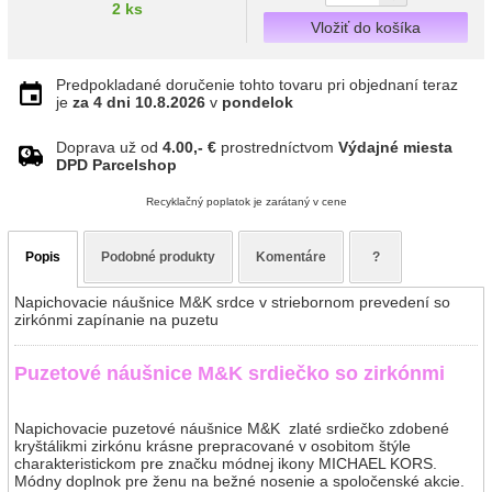
2 ks
Vložiť do košíka
Predpokladané doručenie tohto tovaru pri objednaní teraz
je
za 4 dni
10.8.2026
v
pondelok
Doprava už od
4.00,- €
prostredníctvom
Výdajné miesta
DPD Parcelshop
Recyklačný poplatok je zarátaný v cene
Popis
Podobné produkty
Komentáre
?
Napichovacie náušnice M&K srdce v striebornom prevedení so
zirkónmi zapínanie na puzetu
Puzetové náušnice M&K srdiečko so zirkónmi
Napichovacie puzetové náušnice M&K zlaté srdiečko zdobené
kryštálikmi zirkónu krásne prepracované v osobitom štýle
charakteristickom pre značku módnej ikony MICHAEL KORS.
Módny doplnok pre ženu na bežné nosenie a spoločenské akcie.