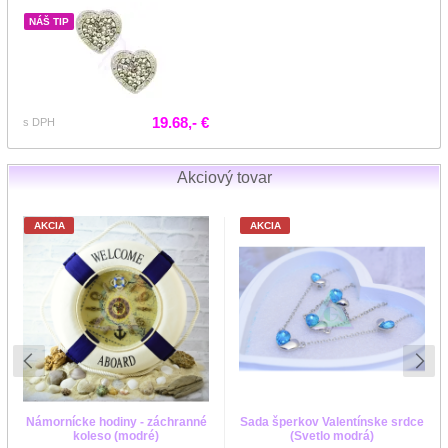
NÁŠ TIP
19.68,- €
s DPH
Akciový tovar
AKCIA
AKCIA
Námornícke hodiny - záchranné
Sada šperkov Valentínske srdce
koleso (modré)
(Svetlo modrá)