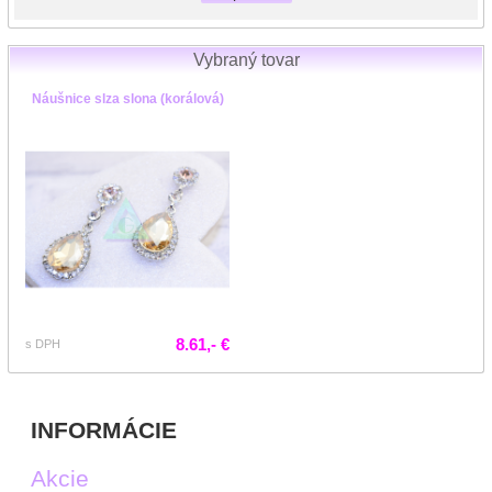
Vybraný tovar
Náušnice slza slona (korálová)
8.61,- €
s DPH
INFORMÁCIE
Akcie