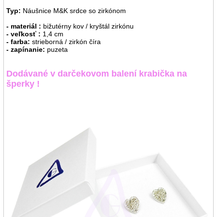
Typ:
Náušnice M&K srdce so zirkónom
- materiál :
bižutérny kov / kryštál zirkónu
- veľkosť :
1,4 cm
- farba:
strieborná / zirkón číra
- zapínanie:
puzeta
Dodávané v darčekovom balení krabička na
šperky !