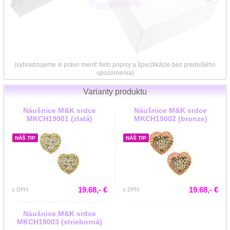
(vyhradzujeme si právo meniť tieto popisy a špecifikácie bez predošlého
upozornenia)
Varianty produktu
Náušnice M&K srdce
Náušnice M&K srdce
MKCH19001 (zlatá)
MKCH19002 (bronze)
NÁŠ TIP
NÁŠ TIP
19.68,- €
19.68,- €
s DPH
s DPH
Náušnice M&K srdce
MKCH19003 (strieborná)