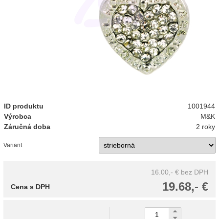
ID produktu
1001944
Výrobca
M&K
Záručná doba
2 roky
Variant
16.00,- €
bez DPH
19.68,- €
Cena s DPH