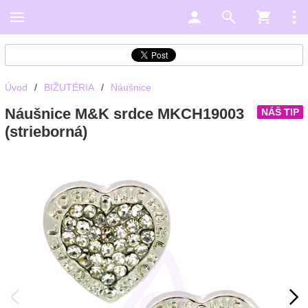
Úvod
/
BIŽUTÉRIA
/
Náušnice
Náušnice M&K srdce MKCH19003
NÁŠ TIP
(strieborná)